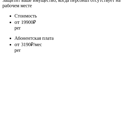
Защитит ваше имущество, когда персонал отсутствует на
рабочем месте
Стоимость
от
19900
₽
per
Абонентская плата
от
3190
₽/мес
per