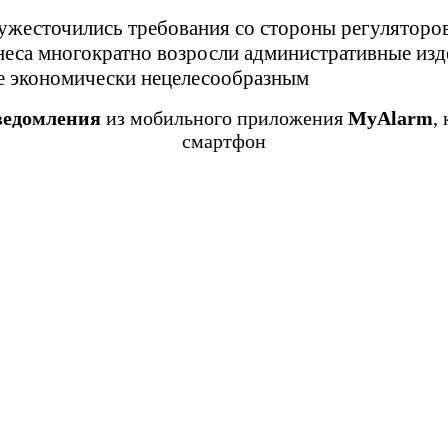
ужесточились требования со стороны регуляторов 
знеса многократно возросли административные из
е экономически нецелесообразным
ведомления
из мобильного приложения
MyAlarm
,
смартфон